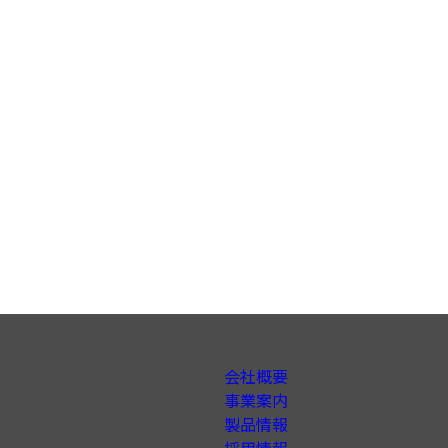
予期しない問題が発生しました。 後でもう一度やり
(status: Error)
会社概要
事業案内
製品情報
採用情報