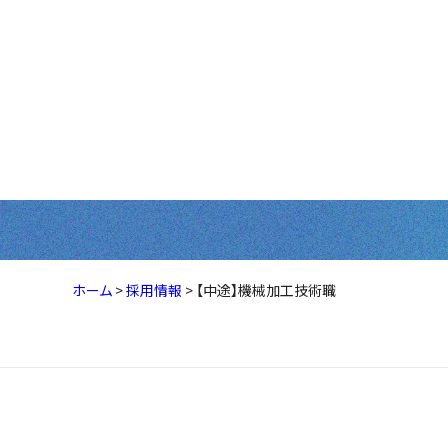
募集要項
【中途】機械加工
ホーム
>
採用情報
>
【中途】機械加工技術職