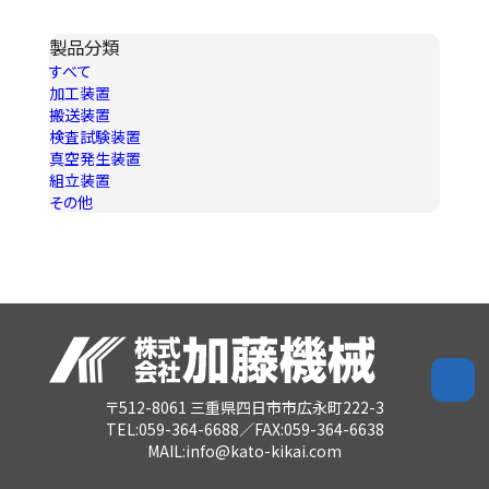
製品分類
すべて
加工装置
搬送装置
検査試験装置
真空発生装置
組立装置
その他
〒512-8061 三重県四日市市広永町222-3
TEL:059-364-6688／FAX:059-364-6638
MAIL:info@kato-kikai.com