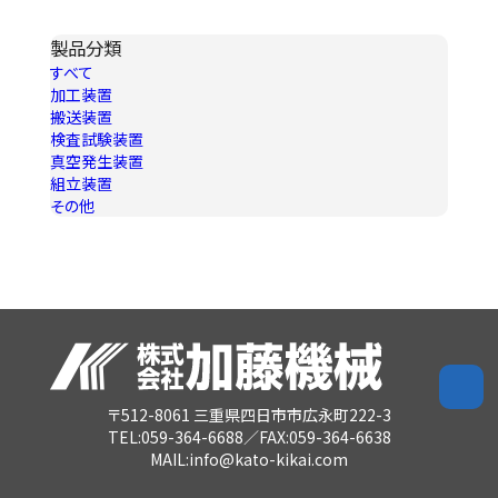
製品分類
すべて
加工装置
搬送装置
検査試験装置
真空発生装置
組立装置
その他
〒512-8061 三重県四日市市広永町222-3
TEL:059-364-6688／FAX:059-364-6638
MAIL:info@kato-kikai.com