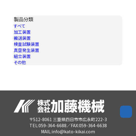
製品分類
すべて
加工装置
搬送装置
検査試験装置
真空発生装置
組立装置
その他
〒512-8061 三重県四日市市広永町222-3
TEL:059-364-6688／FAX:059-364-6638
MAIL:info@kato-kikai.com