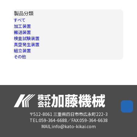
製品分類
すべて
加工装置
搬送装置
検査試験装置
真空発生装置
組立装置
その他
〒512-8061 三重県四日市市広永町222-3
TEL:059-364-6688／FAX:059-364-6638
MAIL:info@kato-kikai.com